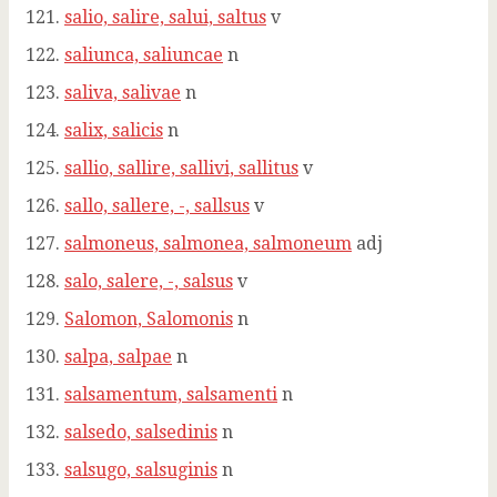
salio, salire, salui, saltus
v
saliunca, saliuncae
n
saliva, salivae
n
salix, salicis
n
sallio, sallire, sallivi, sallitus
v
sallo, sallere, -, sallsus
v
salmoneus, salmonea, salmoneum
adj
salo, salere, -, salsus
v
Salomon, Salomonis
n
salpa, salpae
n
salsamentum, salsamenti
n
salsedo, salsedinis
n
salsugo, salsuginis
n