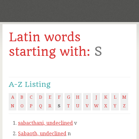
Latin words
S
starting with:
A-Z Listing
A
B
C
D
E
F
G
H
I
J
K
L
M
N
O
P
Q
R
S
T
U
V
W
X
Y
Z
sabacthani, undeclined
v
Sabaoth, undeclined
n