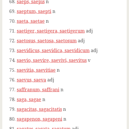
saeps, saepis
n
saeptum, saepti
n
saeta, saetae
n
saetiger, saetigera, saetigerum
adj
saetosus, saetosa, saetosum
adj
saevidicus, saevidica, saevidicum
adj
saevio, saevire, saevivi, saevitus
v
saevitia, saevitiae
n
saevus, saeva
adj
saffranum, saffrani
n
saga, sagae
n
sagacitas, sagacitatis
n
sagapenon, sagapeni
n
sagatus, sagata, sagatum
adj