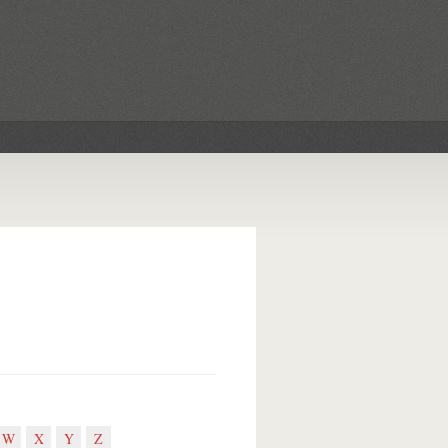
W
X
Y
Z