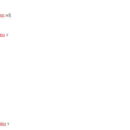
ium
adj
atus
v
atus
v