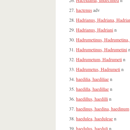
Haceldama, undeclined
n
hactenus
adv
Hadrianus, Hadriana, Hadri
Hadrianus, Hadriani
n
Hadrumetinus, Hadrumetina
Hadrumetinus, Hadrumetini
Hadrumetum, Hadrumeti
n
Hadrumetus, Hadrumeti
n
haedilia, haediliae
n
haedilla, haedillae
n
haedillus, haedilli
n
haedinus, haedina, haedinum
haedulea, haeduleae
n
haedulus, haeduli
n