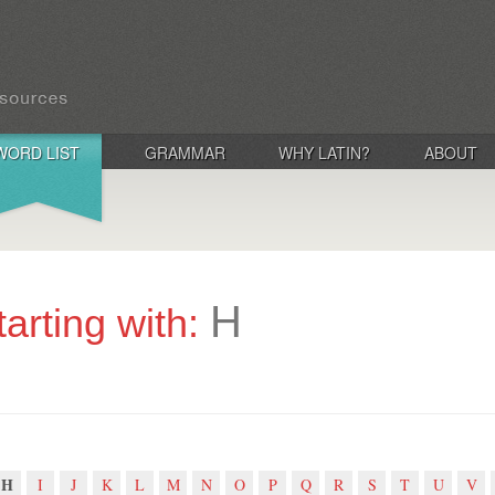
WORD LIST
GRAMMAR
WHY LATIN?
ABOUT
H
tarting with:
H
I
J
K
L
M
N
O
P
Q
R
S
T
U
V