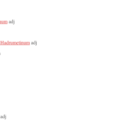
anum
adj
, Hadrumetinum
adj
n
adj