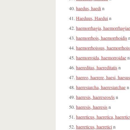
haedus, haedi
n
Haeduus, Haedui
n
haemorrhagia, haemorrhagia
haemorrhois, haemorrhoidis
haemorrhoissus, haemorrhois
haemorroida, haemorroidae
n
haereditas, haereditatis
n
haereo, haerere, haesi, haesus
haeresiarcha, haeresiarchae
n
haeresis, haereseos/is
n
haeresis, haeresis
n
haereticus, haeretica, haereti
haereticus, haeretici
n