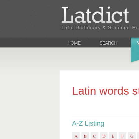
HOME
SEARCH
Latin words s
A-Z Listing
A
B
C
D
E
F
G