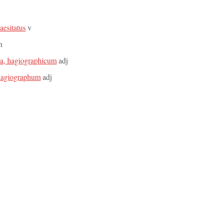
haesitatus
v
n
ca, hagiographicum
adj
 hagiographum
adj