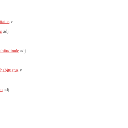
itatus
v
le
adj
habitudinale
adj
 habituatus
v
um
adj