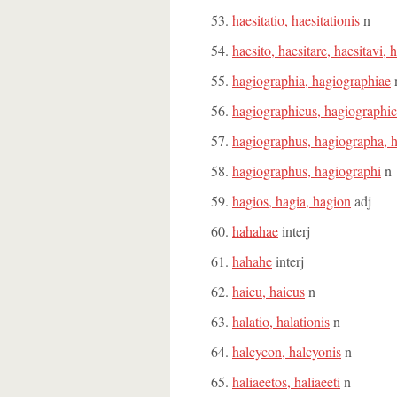
haesitatio, haesitationis
n
haesito, haesitare, haesitavi, 
hagiographia, hagiographiae
hagiographicus, hagiographi
hagiographus, hagiographa,
hagiographus, hagiographi
n
hagios, hagia, hagion
adj
hahahae
interj
hahahe
interj
haicu, haicus
n
halatio, halationis
n
halcycon, halcyonis
n
haliaeetos, haliaeeti
n