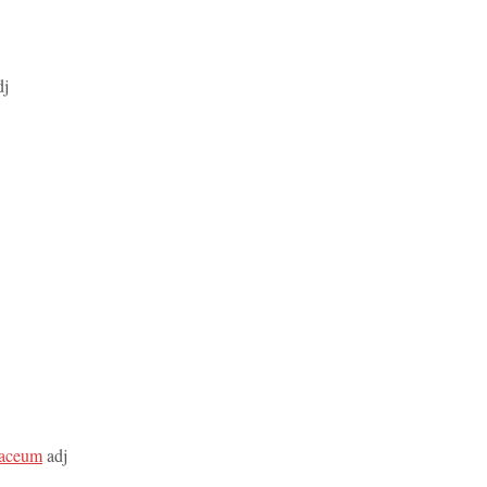
dj
naceum
adj