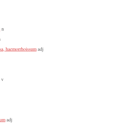
e
n
n
sa, haemorrhoissum
adj
v
cum
adj