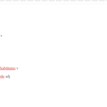
v
 habilitatus
v
bile
adj