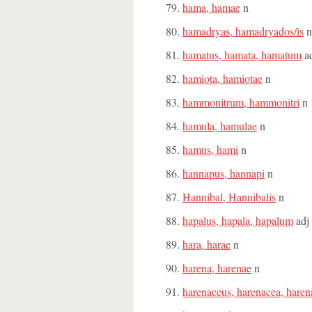
hama, hamae
n
hamadryas, hamadryados/is
n
hamatus, hamata, hamatum
a
hamiota, hamiotae
n
hammonitrum, hammonitri
n
hamula, hamulae
n
hamus, hami
n
hannapus, hannapi
n
Hannibal, Hannibalis
n
hapalus, hapala, hapalum
adj
hara, harae
n
harena, harenae
n
harenaceus, harenacea, hare