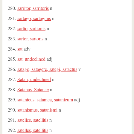
sarritor, sarritoris
n
sartago, sartaginis
n
sartio, sartionis
n
sartor, sartoris
n
sat
adv
sat, undeclined
adj
satago, satagere, sategi, satactus
v
Satan, undeclined
n
Satanas, Satanae
n
satanicus, satanica, satanicum
adj
satanismus, satanismi
n
satelles, satellitis
n
satelles, satellitis
n