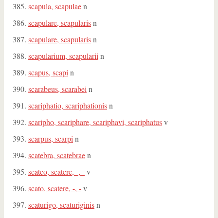
scapula, scapulae
n
scapulare, scapularis
n
scapulare, scapularis
n
scapularium, scapularii
n
scapus, scapi
n
scarabeus, scarabei
n
scariphatio, scariphationis
n
scaripho, scariphare, scariphavi, scariphatus
v
scarpus, scarpi
n
scatebra, scatebrae
n
scateo, scatere, -, -
v
scato, scatere, -, -
v
scaturigo, scaturiginis
n