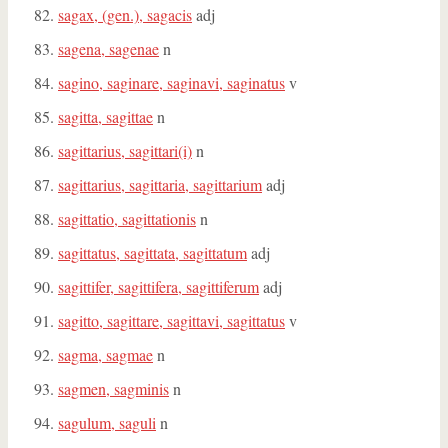
sagax, (gen.), sagacis
adj
sagena, sagenae
n
sagino, saginare, saginavi, saginatus
v
sagitta, sagittae
n
sagittarius, sagittari(i)
n
sagittarius, sagittaria, sagittarium
adj
sagittatio, sagittationis
n
sagittatus, sagittata, sagittatum
adj
sagittifer, sagittifera, sagittiferum
adj
sagitto, sagittare, sagittavi, sagittatus
v
sagma, sagmae
n
sagmen, sagminis
n
sagulum, saguli
n