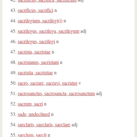
sacrificus, sacrifici
n
sacrilegium, sacrilegi(i)
n
sacrilegus, sacrilega, sacrilegum
adj
sacrilegus, sacrilegi
n
sacrista, sacristae
n
sacristanus, sacristani
n
sacristia, sacristiae
n
sacro, sacrare, sacravi, sacratus
v
sacrosanctus, sacrosancta, sacrosanctum
adj
sacrum, sacri
n
sade, undeclined
n
saeclaris, saeclaris, saeclare
adj
saeclum, saecli
n