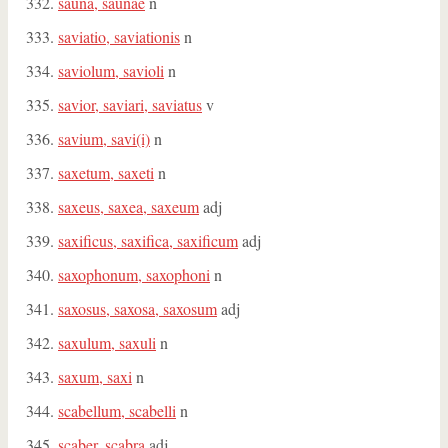
sauna, saunae
n
saviatio, saviationis
n
saviolum, savioli
n
savior, saviari, saviatus
v
savium, savi(i)
n
saxetum, saxeti
n
saxeus, saxea, saxeum
adj
saxificus, saxifica, saxificum
adj
saxophonum, saxophoni
n
saxosus, saxosa, saxosum
adj
saxulum, saxuli
n
saxum, saxi
n
scabellum, scabelli
n
scaber, scabra
adj