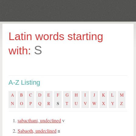
Latin words starting
S
with:
A-Z Listing
A
B
C
D
E
F
G
H
I
J
K
L
M
S
N
O
P
Q
R
T
U
V
W
X
Y
Z
sabacthani, undeclined
v
Sabaoth, undeclined
n