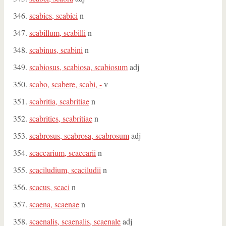
scabies, scabiei
n
scabillum, scabilli
n
scabinus, scabini
n
scabiosus, scabiosa, scabiosum
adj
scabo, scabere, scabi, -
v
scabritia, scabritiae
n
scabrities, scabritiae
n
scabrosus, scabrosa, scabrosum
adj
scaccarium, scaccarii
n
scaciludium, scaciludii
n
scacus, scaci
n
scaena, scaenae
n
scaenalis, scaenalis, scaenale
adj