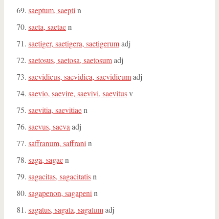
saeptum, saepti
n
saeta, saetae
n
saetiger, saetigera, saetigerum
adj
saetosus, saetosa, saetosum
adj
saevidicus, saevidica, saevidicum
adj
saevio, saevire, saevivi, saevitus
v
saevitia, saevitiae
n
saevus, saeva
adj
saffranum, saffrani
n
saga, sagae
n
sagacitas, sagacitatis
n
sagapenon, sagapeni
n
sagatus, sagata, sagatum
adj