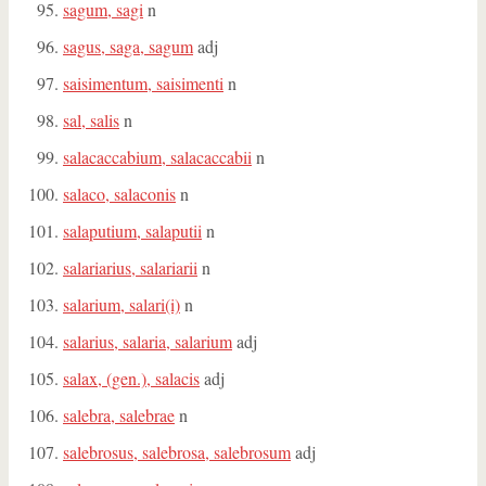
sagum, sagi
n
sagus, saga, sagum
adj
saisimentum, saisimenti
n
sal, salis
n
salacaccabium, salacaccabii
n
salaco, salaconis
n
salaputium, salaputii
n
salariarius, salariarii
n
salarium, salari(i)
n
salarius, salaria, salarium
adj
salax, (gen.), salacis
adj
salebra, salebrae
n
salebrosus, salebrosa, salebrosum
adj