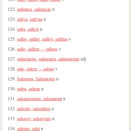
saliunca, saliuncae
n
saliva, salivae
n
salix, salicis
n
sallio, sallire, sallivi, sallitus
v
sallo, sallere, -, sallsus
v
salmoneus, salmonea, salmoneum
adj
salo, salere, -, salsus
v
Salomon, Salomonis
n
salpa, salpae
n
salsamentum, salsamenti
n
salsedo, salsedinis
n
salsugo, salsuginis
n
salsum, salsi
n